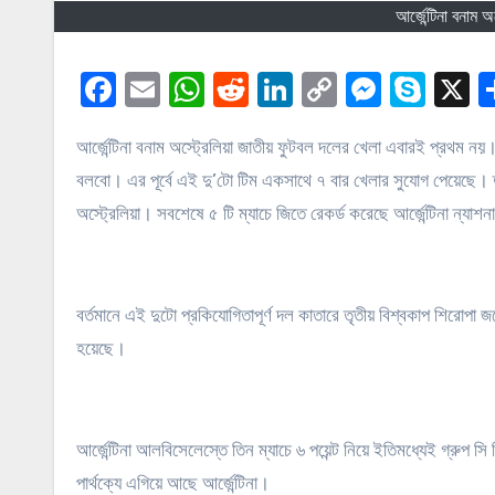
আর্জেন্টিনা বনাম 
Facebook
Email
WhatsApp
Reddit
LinkedIn
Copy
Messe
Sky
X
Link
আর্জেন্টিনা বনাম অস্ট্রেলিয়া জাতীয় ফুটবল দলের খেলা এবারই প্রথম নয়। আজকে আমরা আর্জেন্টিনা বনাম অস্ট্রেলিয়া জাতীয় ফুটবল দল – এর পরিসংখ্যান নিয়ে কথা
বলবো। এর পূর্বে এই দু’টো টিম একসাথে ৭ বার খেলার সুযোগ পেয়েছে। ত
অস্ট্রেলিয়া। সবশেষে ৫ টি ম্যাচে জিতে রেকর্ড করেছে আর্জেন্টিনা ন্যা
বর্তমানে এই দুটো প্রকিযোগিতাপূর্ণ দল কাতারে তৃতীয় বিশ্বকাপ শিরোপা জয়
হয়েছে।
আর্জেন্টিনা আলবিসেলেস্তে তিন ম্যাচে ৬ পয়েন্ট নিয়ে ইতিমধ্যেই গ্রুপ
পার্থক্যে এগিয়ে আছে আর্জেন্টিনা।