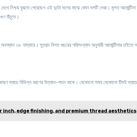
যান দেখে নিশ্চয় বুঝতে পেরেছেন এই দুটো দলের মাঝে কোন দলটি সেরা। মূলত আর্জেন্টিনা
 গুণ উঁচুতে।
 অবস্থান ৩৮ নাম্বারে। সুতরাং বিগত বছরের পরিসংখ্যান অনুযায়ী আর্জেন্টিনার চাইতে অস
কারণ ম্যাচে বিভিন্ন ধরণের উত্থান-পতন থাকে। যেকোনো সময় যেকোনো টিমই ম্যাচ
r inch, edge finishing, and premium thread aesthetics